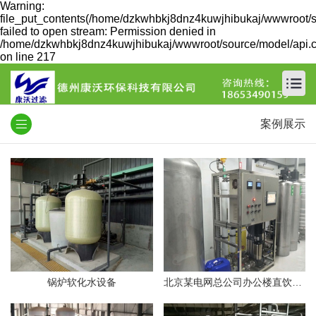
Warning:
file_put_contents(/home/dzkwhbkj8dnz4kuwjhibukaj/wwwroot/s
failed to open stream: Permission denied in
/home/dzkwhbkj8dnz4kuwjhibukaj/wwwroot/source/model/api.c
on line 217
案例展示
锅炉软化水设备
北京某电网总公司办公楼直饮水工程